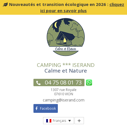
Nouveautés et transition écologique en 2026 :
cliquez
ici pour en savoir plus
Passer
au
contenu
CAMPING *** ISERAND
Calme et Nature
04 75 08 01 73
1307 rue Royale
07610 VION
camping@iserand.com
Facebook
Français