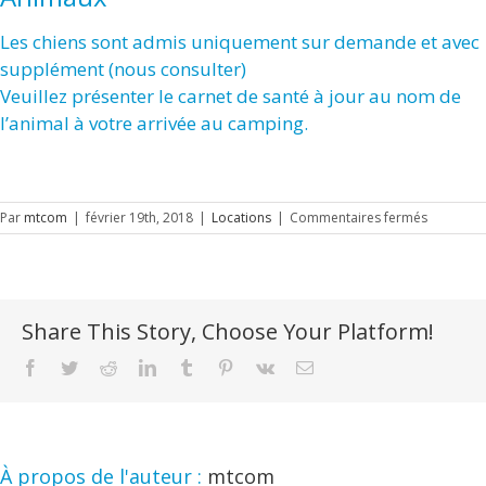
Les chiens sont admis uniquement sur demande et avec
supplément (nous consulter)
Veuillez présenter le carnet de santé à jour au nom de
l’animal à votre arrivée au camping.
sur
Par
mtcom
|
février 19th, 2018
|
Locations
|
Commentaires fermés
Animaux
Share This Story, Choose Your Platform!
Facebook
Twitter
Reddit
LinkedIn
Tumblr
Pinterest
Vk
Email
À propos de l'auteur :
mtcom