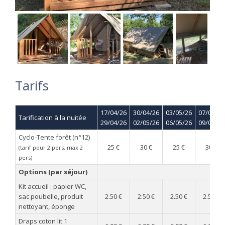
Tarifs
17/04/26
30/04/26
03/05/26
07/05/26
Tarification à la nuitée
29/04/26
02/05/26
06/05/26
09/05/26
Cyclo-Tente forêt (n°12)
25 €
30 €
25 €
30 €
(tarif pour 2 pers, max 2
pers)
Options (par séjour)
Kit accueil : papier WC,
sac poubelle, produit
2.50 €
2.50 €
2.50 €
2.50 €
nettoyant, éponge
Draps coton lit 1