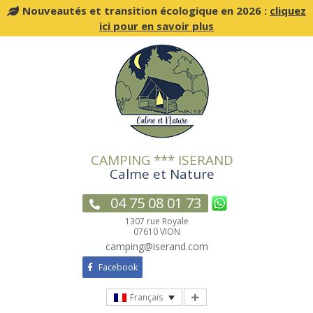
Nouveautés et transition écologique en 2026 :
cliquez
ici pour en savoir plus
Passer
au
contenu
CAMPING *** ISERAND
Calme et Nature
04 75 08 01 73
1307 rue Royale
07610 VION
camping@iserand.com
Facebook
Français