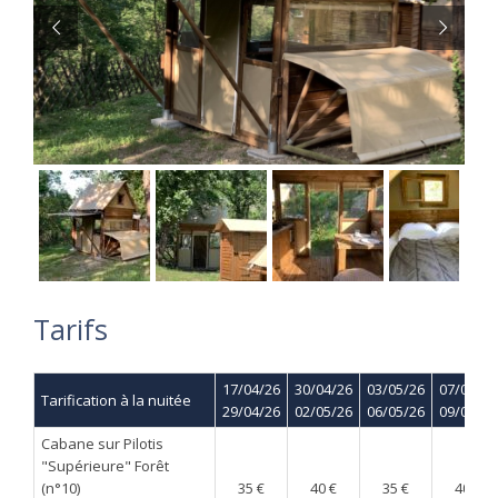
Tarifs
17/04/26
30/04/26
03/05/26
07/05/26
Tarification à la nuitée
29/04/26
02/05/26
06/05/26
09/05/26
Cabane sur Pilotis
"Supérieure" Forêt
(n°10)
35 €
40 €
35 €
40 €