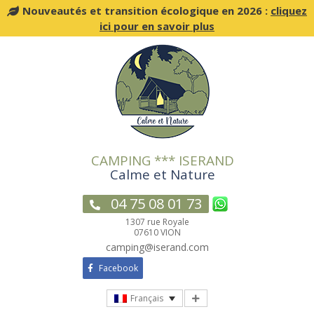
Nouveautés et transition écologique en 2026 :
cliquez
ici pour en savoir plus
Passer
au
contenu
CAMPING *** ISERAND
Calme et Nature
04 75 08 01 73
1307 rue Royale
07610 VION
camping@iserand.com
Facebook
Français