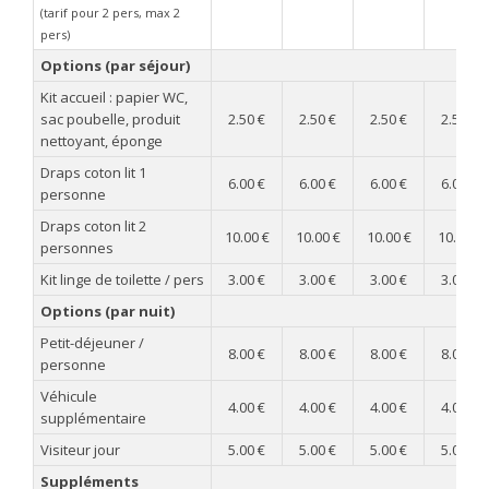
(tarif pour 2 pers, max 2
pers)
Options (par séjour)
Kit accueil : papier WC,
sac poubelle, produit
2.50 €
2.50 €
2.50 €
2.50 €
nettoyant, éponge
Draps coton lit 1
6.00 €
6.00 €
6.00 €
6.00 €
personne
Draps coton lit 2
10.00 €
10.00 €
10.00 €
10.00 €
personnes
Kit linge de toilette / pers
3.00 €
3.00 €
3.00 €
3.00 €
Options (par nuit)
Petit-déjeuner /
8.00 €
8.00 €
8.00 €
8.00 €
personne
Véhicule
4.00 €
4.00 €
4.00 €
4.00 €
supplémentaire
Visiteur jour
5.00 €
5.00 €
5.00 €
5.00 €
Suppléments